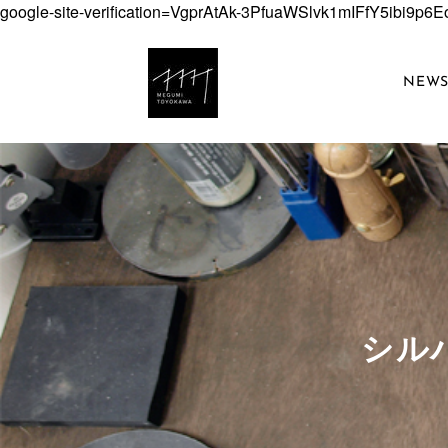
google-site-verification=VgprAtAk-3PfuaWSlvk1mIFfY5ibi9p
NEW
​シ