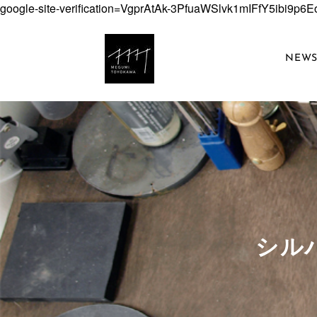
google-site-verification=VgprAtAk-3PfuaWSlvk1mIFfY5ibi9p
NEW
​シ