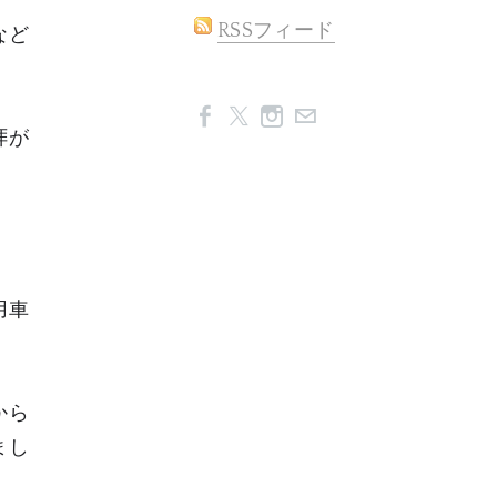
RSSフィード
など
拝が
用車
わから
まし