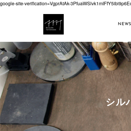
google-site-verification=VgprAtAk-3PfuaWSlvk1mIFfY5ibi9p
NEW
​シ