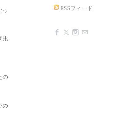
RSSフィード
なっ
度比
たの
での