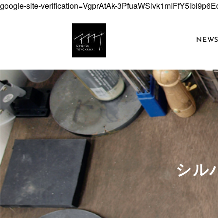
google-site-verification=VgprAtAk-3PfuaWSlvk1mIFfY5ibi9p
NEW
​シ