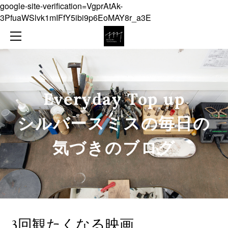
google-site-verification=VgprAtAk-
NEWS
3PfuaWSlvk1mIFfY5ibi9p6EoMAY8r_a3E
ABOUT
COLLECTION
ONLINE SHOP
JEWELLERY
CONTACT
OBJECT
Everyday Top up
DIARY
​シルバースミスの毎日の
気づきのブログ
3回観たくなる映画