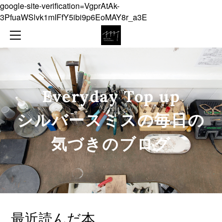
google-site-verification=VgprAtAk-
NEWS
3PfuaWSlvk1mIFfY5ibi9p6EoMAY8r_a3E
ABOUT
COLLECTION
ONLINE SHOP
JEWELLERY
CONTACT
OBJECT
Everyday Top up
DIARY
​シルバースミスの毎日の
気づきのブログ
最近読んだ本