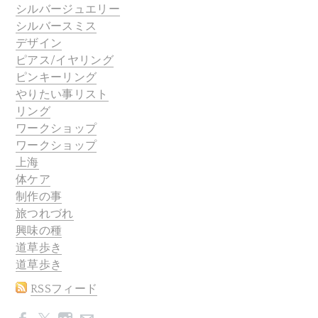
シルバージュエリー
シルバースミス
デザイン
ピアス/イヤリング
ピンキーリング
やりたい事リスト
リング
ワークショップ
ワークショップ
上海
体ケア
制作の事
旅つれづれ
興味の種
道草歩き
道草歩き
RSSフィード