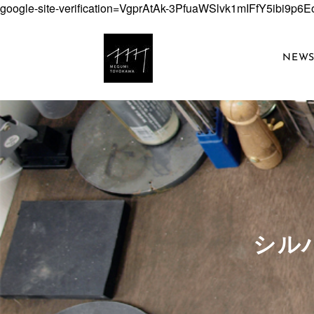
google-site-verification=VgprAtAk-3PfuaWSlvk1mIFfY5ibi9p
NEW
​シ