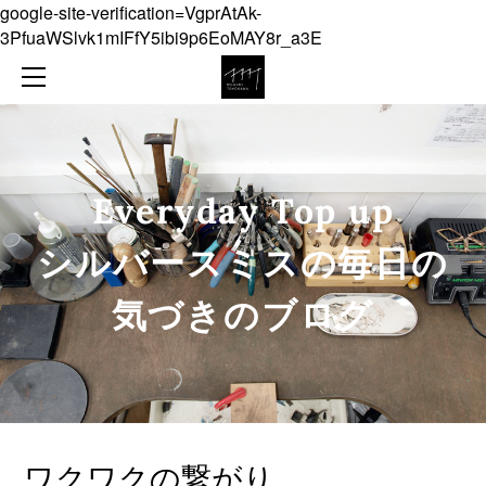
google-site-verification=VgprAtAk-
NEWS
3PfuaWSlvk1mIFfY5ibi9p6EoMAY8r_a3E
ABOUT
COLLECTION
ONLINE SHOP
JEWELLERY
CONTACT
OBJECT
Everyday Top up
DIARY
​シルバースミスの毎日の
気づきのブログ
ワクワクの繋がり