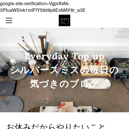
google-site-verification=VgprAtAk-
NEWS
3PfuaWSlvk1mIFfY5ibi9p6EoMAY8r_a3E
ABOUT
COLLECTION
ONLINE SHOP
JEWELLERY
CONTACT
OBJECT
Everyday Top up
DIARY
​シルバースミスの毎日の
気づきのブログ
お休みだからやりたいこと