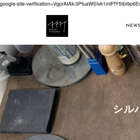
google-site-verification=VgprAtAk-3PfuaWSlvk1mIFfY5ibi9p
NEW
​シ