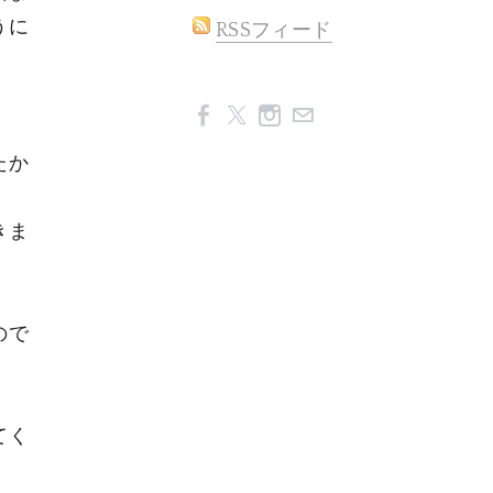
うに
RSSフィード
たか
きま
ので
てく