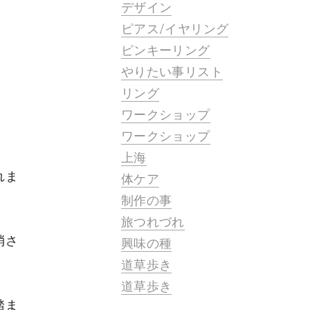
デザイン
ピアス/イヤリング
ピンキーリング
やりたい事リスト
リング
ワークショップ
ワークショップ
上海
れま
体ケア
制作の事
旅つれづれ
消さ
興味の種
道草歩き
道草歩き
踏ま