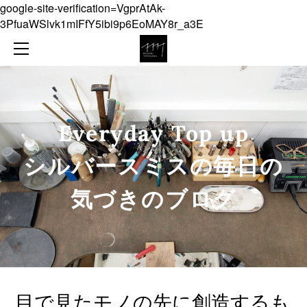
google-site-verification=VgprAtAk-
NEWS
3PfuaWSlvk1mIFfY5ibi9p6EoMAY8r_a3E
ABOUT
COLLECTION
ONLINE SHOP
JEWELLERY
CONTACT
OBJECT
Everyday Top up
DIARY
​シルバースミスの毎日の
気づきのブログ
目で見たモノの先に創造するも