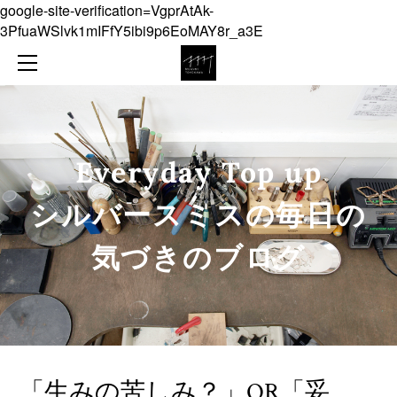
google-site-verification=VgprAtAk-
NEWS
3PfuaWSlvk1mIFfY5ibi9p6EoMAY8r_a3E
ABOUT
COLLECTION
ONLINE SHOP
JEWELLERY
CONTACT
OBJECT
Everyday Top up
DIARY
​シルバースミスの毎日の
気づきのブログ
「生みの苦しみ？」OR「妥