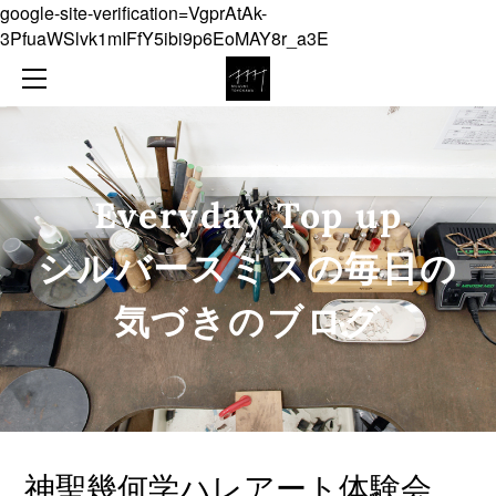
google-site-verification=VgprAtAk-
NEWS
3PfuaWSlvk1mIFfY5ibi9p6EoMAY8r_a3E
ABOUT
COLLECTION
ONLINE SHOP
JEWELLERY
CONTACT
OBJECT
Everyday Top up
DIARY
​シルバースミスの毎日の
気づきのブログ
神聖幾何学ハレアート体験会