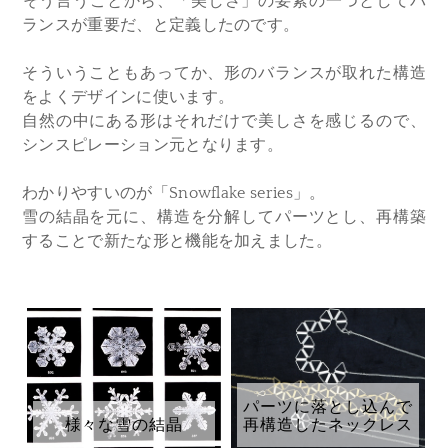
​そう言うことから、「美しさ」の要素の一つとしてバ
ランスが重要だ、と定義したのです。
そういうこともあってか、形のバランスが取れた構造
をよくデザインに使います。
自然の中にある形はそれだけで美しさを感じるので、
シンスピレーション元となります。
わかりやすいのが「Snowflake series」。
雪の結晶を元に、構造を分解してパーツとし、再構築
することで新たな形と機能を加えました。
パーツに落とし込んで
様々な雪の結晶
再構造したネックレス