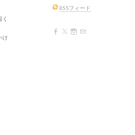
RSSフィード
固く
いけ