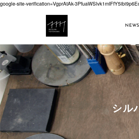
google-site-verification=VgprAtAk-3PfuaWSlvk1mIFfY5ibi9p
NEW
​シ