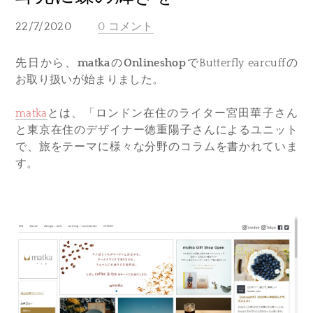
22/7/2020
0 コメント
先日から、
matka
の
Onlineshop
でButterfly earcuffの
お取り扱いが始まりました。
matka
とは、「ロンドン在住のライター宮田華子さん
と東京在住のデザイナー徳重陽子さんによるユニット
で、旅をテーマに様々な分野のコラムを書かれていま
す。