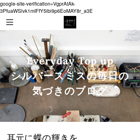
google-site-verification=VgprAtAk-
NEWS
3PfuaWSlvk1mIFfY5ibi9p6EoMAY8r_a3E
ABOUT
COLLECTION
ONLINE SHOP
JEWELLERY
CONTACT
OBJECT
Everyday Top up
DIARY
​シルバースミスの毎日の
気づきのブログ
耳元に蝶の輝きを